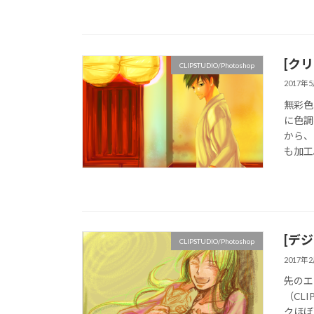
[ク
CLIPSTUDIO/Photoshop
2017年
無彩色
に色調
から、
も加工。
[デジ
CLIPSTUDIO/Photoshop
2017年
先のエ
（CL
クほぼ