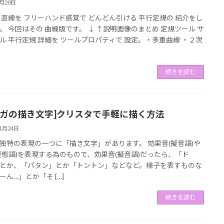
9月20日
 直線を フリーハンド感覚で どんどん引ける 平行定規の 紹介をし
。 今回はその 曲線版です。 ↓ ↑説明画像のまとめ 定規ツール サ
ル 平行定規 詳細を ツールプロパティで 設定。・多重曲線 ・２次
続きを読む
ンガの描き文字]クリスタで手軽に描く方法
11月24日
独特の表現の一つに「描き文字」があります。 効果音(擬音語)や
擬態語)を表現する為のもので、効果音(擬音語)だったら、「ド
とか、「パタン」とか「トントン」などなど。様子を表すものな
ーん…」とか「そ […]
続きを読む