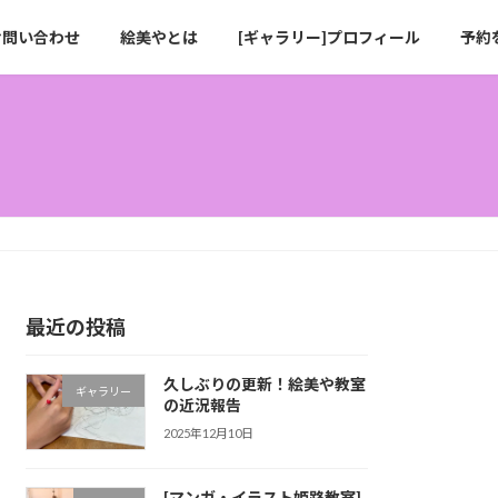
お問い合わせ
絵美やとは
[ギャラリー]プロフィール
予約
最近の投稿
久しぶりの更新！絵美や教室
ギャラリー
の近況報告
2025年12月10日
[マンガ・イラスト姫路教室]