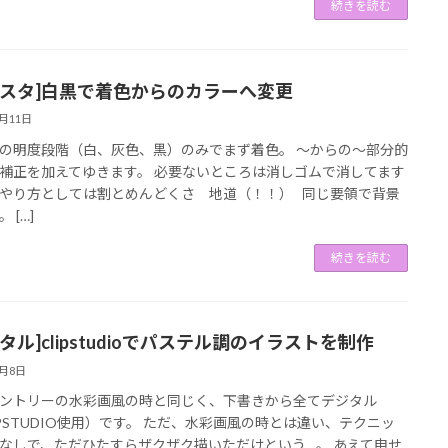
続きを読む
リスタ]白黒で着色からのカラーへ変更
5月11日
の明度段階（白、灰色、黒）のみでまず着色。 〜からの〜部分的
補正を加えてゆきます。 必要ないところは消しゴムで消してます
やり方としては割とめんどくさ 地道（！！） 同じ要領で背景
 […]
続きを読む
タル]clipstudioでパステル調のイラストを制作
2月8日
ントリーの水彩画風の時と同じく、下書きから全てデジタル
IPSTUDIO使用）です。 ただ、水彩画風の時とは違い、テクニッ
なしで、ただひたすらザクザク描いただけという…。 あえて申せ