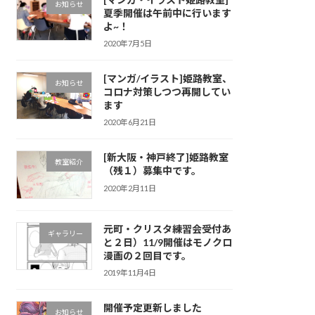
お知らせ
夏季開催は午前中に行います
よ~！
2020年7月5日
[マンガ/イラスト]姫路教室、
お知らせ
コロナ対策しつつ再開してい
ます
2020年6月21日
[新大阪・神戸終了]姫路教室
教室紹介
（残１）募集中です。
2020年2月11日
元町・クリスタ練習会受付あ
ギャラリー
と２日）11/9開催はモノクロ
漫画の２回目です。
2019年11月4日
開催予定更新しました
お知らせ