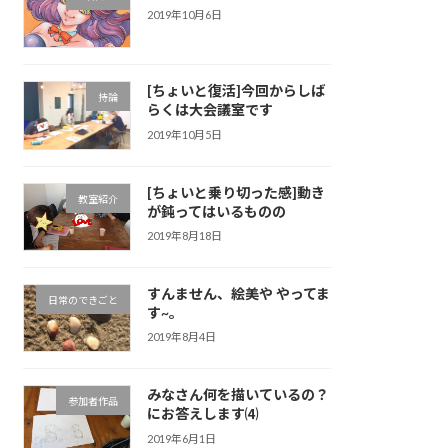
2019年10月6日
[ちょいと復活]今回からしば
持論
らくは大会議室です
2019年10月5日
[ちょいと乗り切った感]動き
教室紹介
が鈍ってはいるものの
2019年8月18日
すんません、絵美や やってま
日常のできごと
す~。
2019年8月4日
みなさん何を描いているの？
参加者作品
にお答えします⑷
2019年6月1日