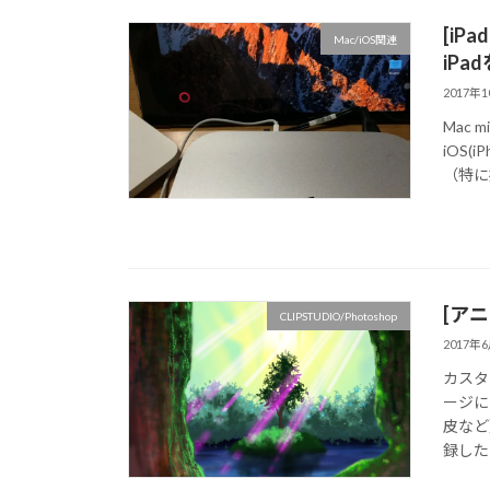
[iP
Mac/iOS関連
iPa
2017年
Mac
iOS
（特に
[アニ
CLIPSTUDIO/Photoshop
2017年
カスタ
ージに
皮など
録した