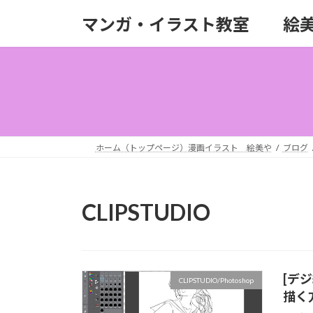
コ
ナ
マンガ・イラスト教室 絵
ン
ビ
テ
ゲ
ン
ー
ツ
シ
へ
ョ
ス
ン
キ
に
ッ
移
ホーム（トップページ）漫画イラスト 絵美や
ブログ
プ
動
CLIPSTUDIO
[デ
CLIPSTUDIO/Photoshop
描く