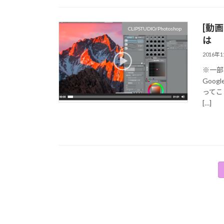
[動
CLIPSTUDIO/Photoshop
は
2016年
※一部
Goog
ってこ
[…]
投
稿
の