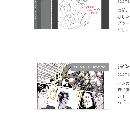
2018年
以前、
ました
ブツー
ベ […]
[マ
CLIPSTUDIO/Photoshop
2017年
マンガ
様子(
ン！」
ら「し