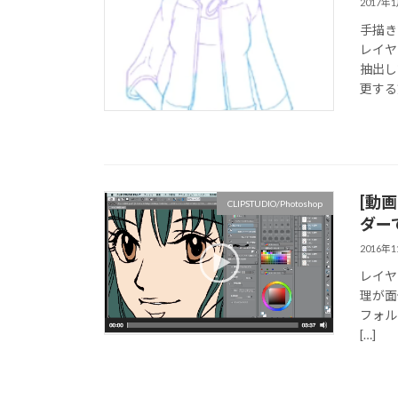
2017年
手描き
レイヤ
抽出し
更する
[動
CLIPSTUDIO/Photoshop
ダー
2016年
レイヤ
理が面
フォル
[…]