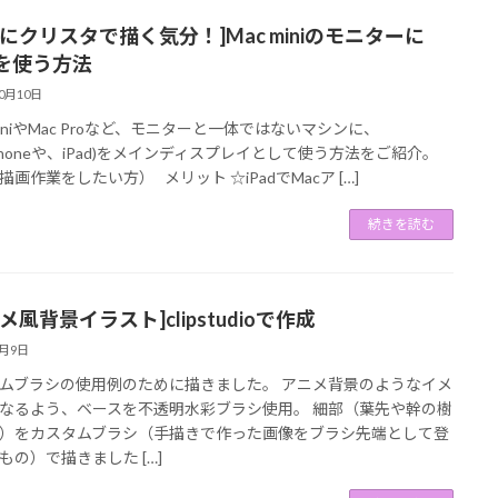
adにクリスタで描く気分！]Mac miniのモニターに
dを使う方法
10月10日
 miniやMac Proなど、モニターと一体ではないマシンに、
(iPhoneや、iPad)をメインディスプレイとして使う方法をご紹介。
描画作業をしたい方） メリット ☆iPadでMacア […]
続きを読む
メ風背景イラスト]clipstudioで作成
6月9日
ムブラシの使用例のために描きました。 アニメ背景のようなイメ
なるよう、ベースを不透明水彩ブラシ使用。 細部（葉先や幹の樹
）をカスタムブラシ（手描きで作った画像をブラシ先端として登
もの）で描きました […]