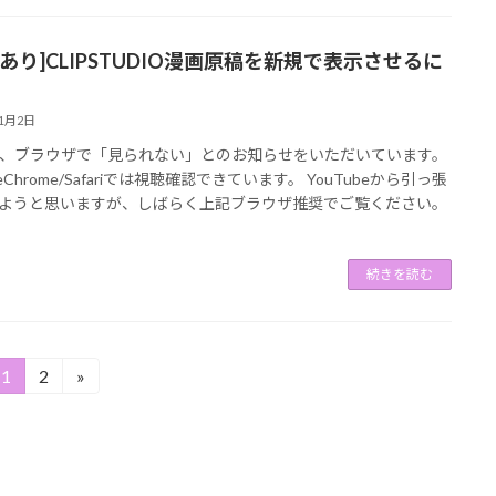
画あり]CLIPSTUDIO漫画原稿を新規で表示させるに
11月2日
、ブラウザで「見られない」とのお知らせをいただいています。
leChrome/Safariでは視聴確認できています。 YouTubeから引っ張
ようと思いますが、しばらく上記ブラウザ推奨でご覧ください。
続きを読む
1
2
»
固
固
定
定
ペ
ペ
ー
ー
ジ
ジ