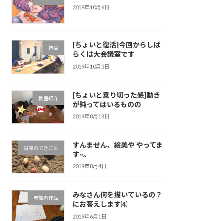
2019年10月6日
[ちょいと復活]今回からしば
持論
らくは大会議室です
2019年10月5日
[ちょいと乗り切った感]動き
教室紹介
が鈍ってはいるものの
2019年8月18日
すんません、絵美や やってま
日常のできごと
す~。
2019年8月4日
みなさん何を描いているの？
参加者作品
にお答えします⑷
2019年6月1日