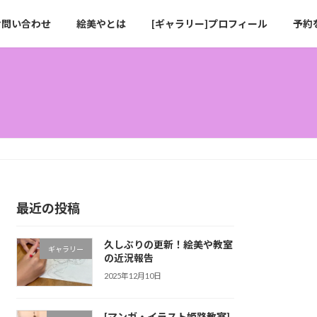
お問い合わせ
絵美やとは
[ギャラリー]プロフィール
予約
最近の投稿
久しぶりの更新！絵美や教室
ギャラリー
の近況報告
2025年12月10日
[マンガ・イラスト姫路教室]