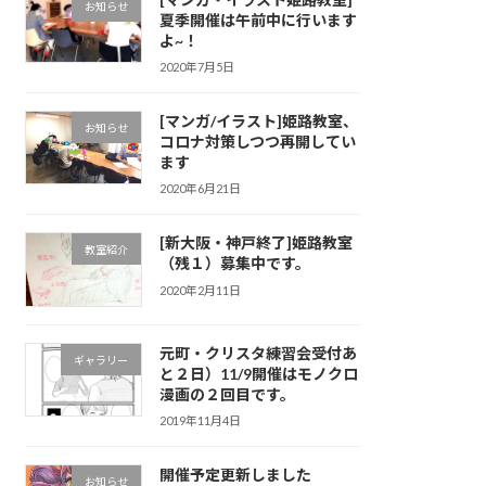
お知らせ
夏季開催は午前中に行います
よ~！
2020年7月5日
[マンガ/イラスト]姫路教室、
お知らせ
コロナ対策しつつ再開してい
ます
2020年6月21日
[新大阪・神戸終了]姫路教室
教室紹介
（残１）募集中です。
2020年2月11日
元町・クリスタ練習会受付あ
ギャラリー
と２日）11/9開催はモノクロ
漫画の２回目です。
2019年11月4日
開催予定更新しました
お知らせ