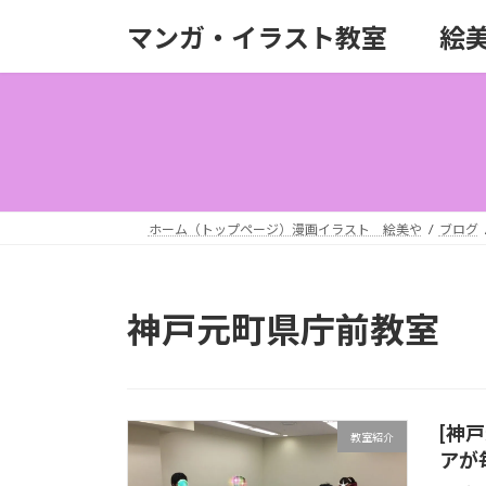
コ
ナ
マンガ・イラスト教室 絵
ン
ビ
テ
ゲ
ン
ー
ツ
シ
へ
ョ
ス
ン
キ
に
ッ
移
ホーム（トップページ）漫画イラスト 絵美や
ブログ
プ
動
神戸元町県庁前教室
[神
教室紹介
アが