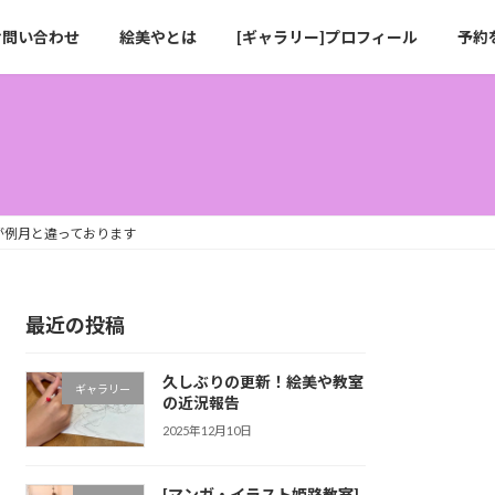
お問い合わせ
絵美やとは
[ギャラリー]プロフィール
予約
が例月と違っております
最近の投稿
久しぶりの更新！絵美や教室
ギャラリー
の近況報告
2025年12月10日
[マンガ・イラスト姫路教室]