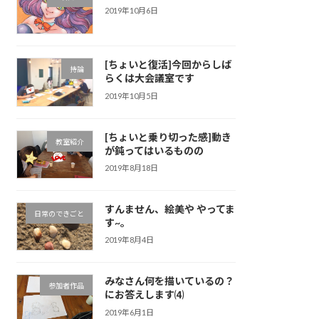
2019年10月6日
[ちょいと復活]今回からしば
持論
らくは大会議室です
2019年10月5日
[ちょいと乗り切った感]動き
教室紹介
が鈍ってはいるものの
2019年8月18日
すんません、絵美や やってま
日常のできごと
す~。
2019年8月4日
みなさん何を描いているの？
参加者作品
にお答えします⑷
2019年6月1日