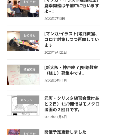
お知らせ
夏季開催は午前中に行います
よ~！
2020年7月5日
[マンガ/イラスト]姫路教室、
お知らせ
コロナ対策しつつ再開してい
ます
2020年6月21日
[新大阪・神戸終了]姫路教室
教室紹介
（残１）募集中です。
2020年2月11日
元町・クリスタ練習会受付あ
ギャラリー
と２日）11/9開催はモノクロ
漫画の２回目です。
2019年11月4日
開催予定更新しました
お知らせ