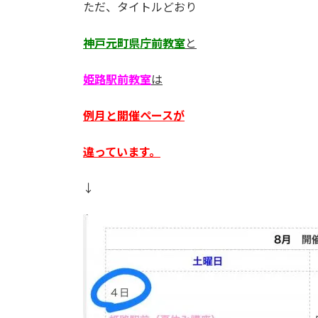
ただ、タイトルどおり
神戸元町県庁前教室
と
姫路駅前教室
は
例月と開催ペースが
違っています。
↓