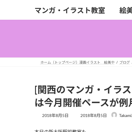
コ
ナ
マンガ・イラスト教室 絵
ン
ビ
テ
ゲ
ン
ー
ツ
シ
へ
ョ
ス
ン
キ
に
ッ
移
ホーム（トップページ）漫画イラスト 絵美や
ブログ
プ
動
[関西のマンガ・イラ
は今月開催ペースが例
最
2018年8月5日
2018年8月5日
Takami
終
更
本日の新大阪駅前教室も
新