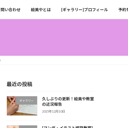
お問い合わせ
絵美やとは
[ギャラリー]プロフィール
予約
）
最近の投稿
久しぶりの更新！絵美や教室
ギャラリー
の近況報告
2025年12月10日
[マンガ・イラスト姫路教室]