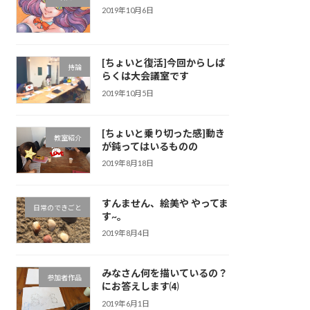
2019年10月6日
[ちょいと復活]今回からしば
持論
らくは大会議室です
2019年10月5日
[ちょいと乗り切った感]動き
教室紹介
が鈍ってはいるものの
2019年8月18日
すんません、絵美や やってま
日常のできごと
す~。
2019年8月4日
みなさん何を描いているの？
参加者作品
にお答えします⑷
2019年6月1日