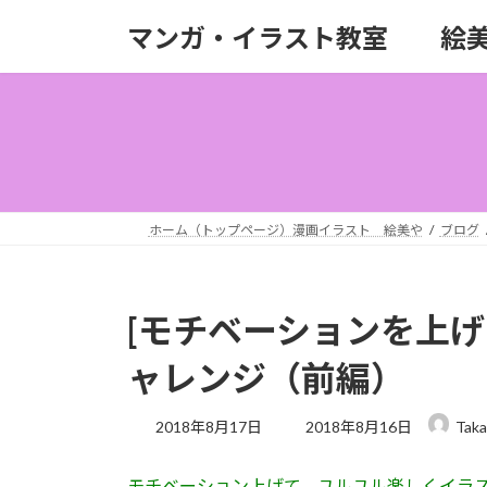
コ
ナ
マンガ・イラスト教室 絵
ン
ビ
テ
ゲ
ン
ー
ツ
シ
へ
ョ
ス
ン
キ
に
ッ
移
ホーム（トップページ）漫画イラスト 絵美や
ブログ
プ
動
[モチベーションを上げ
ャレンジ（前編）
最
2018年8月17日
2018年8月16日
Taka
終
更
モチベーション上げて、ユルユル楽しくイラ
新