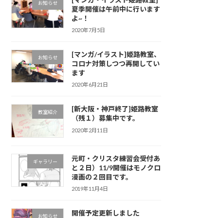
お知らせ
夏季開催は午前中に行います
よ~！
2020年7月5日
[マンガ/イラスト]姫路教室、
お知らせ
コロナ対策しつつ再開してい
ます
2020年6月21日
[新大阪・神戸終了]姫路教室
教室紹介
（残１）募集中です。
2020年2月11日
元町・クリスタ練習会受付あ
ギャラリー
と２日）11/9開催はモノクロ
漫画の２回目です。
2019年11月4日
開催予定更新しました
お知らせ