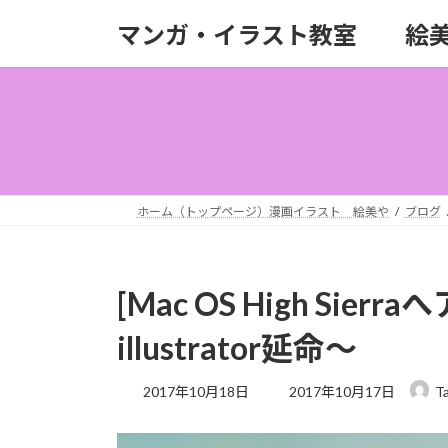
コ
ナ
マンガ・イラスト教室 絵
ン
ビ
テ
ゲ
ン
ー
ツ
シ
へ
ョ
ス
ン
キ
に
ッ
移
ホーム（トップページ）漫画イラスト 絵美や
ブログ
プ
動
[Mac OS High Sier
illustrator延命〜
最
2017年10月18日
2017年10月17日
T
終
更
新