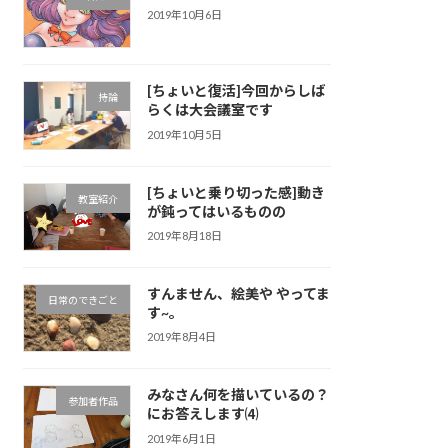
2019年10月6日
[ちょいと復活]今回からしば
持論
らくは大会議室です
2019年10月5日
[ちょいと乗り切った感]動き
教室紹介
が鈍ってはいるものの
2019年8月18日
すんません、絵美や やってま
日常のできごと
す~。
2019年8月4日
みなさん何を描いているの？
参加者作品
にお答えします⑷
2019年6月1日