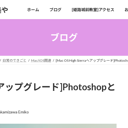
美や
ホーム
ブログ
[姫路城前教室]アクセス
ブログ
日常のできごと
Mac/iOS関連
[Mac OS High Sierraへアップグレード]Photosho
raへアップグレード]Photoshopと
akamizawa Emiko