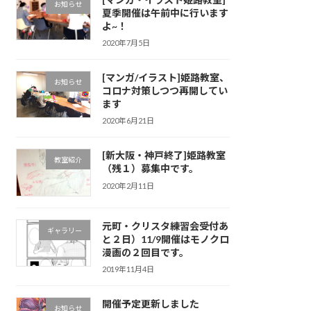
お知らせ
夏季開催は午前中に行います
よ~！
2020年7月5日
[マンガ/イラスト]姫路教室、
お知らせ
コロナ対策しつつ再開してい
ます
2020年6月21日
[新大阪・神戸終了]姫路教室
教室紹介
（残１）募集中です。
2020年2月11日
元町・クリスタ練習会受付あ
ギャラリー
と２日）11/9開催はモノクロ
漫画の２回目です。
2019年11月4日
開催予定更新しました
お知らせ