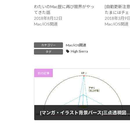
わたいのMac歴に再び限界がやっ
[自動更新注
てきた話
たまにはチェ
2018年8月12日
2018年3月9
Mac/iOS関連
Mac/iOS関連
Mac/iOS関連
カテゴリー
High Sierra
タグ
前の記事
[マンガ・イラスト背景パース]三点透視図法を使う時とは？パースって何さ（５）
2017年10月17日