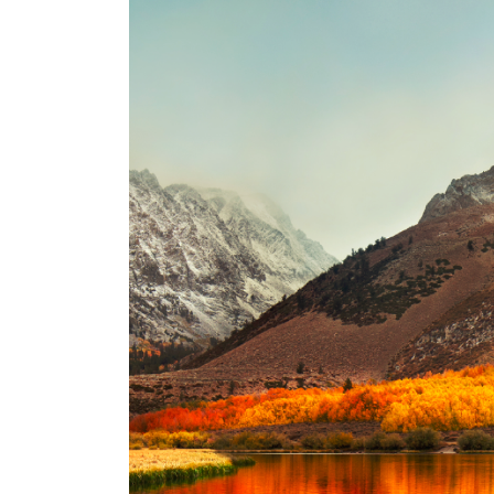
日
時
: