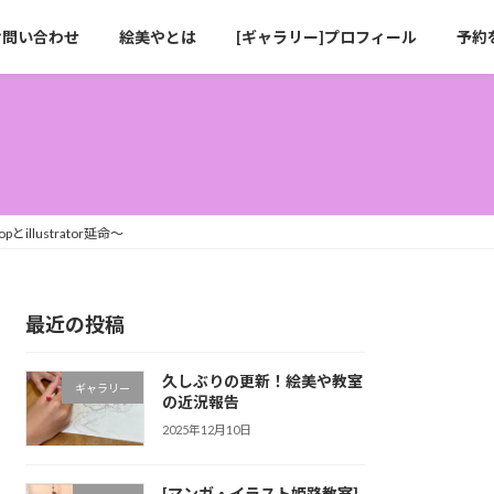
お問い合わせ
絵美やとは
[ギャラリー]プロフィール
予約
pとillustrator延命〜
最近の投稿
久しぶりの更新！絵美や教室
ギャラリー
の近況報告
2025年12月10日
[マンガ・イラスト姫路教室]