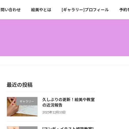
お問い合わせ
絵美やとは
[ギャラリー]プロフィール
予約
最近の投稿
久しぶりの更新！絵美や教室
ギャラリー
の近況報告
2025年12月10日
[マンガ・イラスト姫路教室]