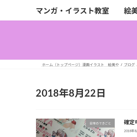
コ
ナ
マンガ・イラスト教室 絵
ン
ビ
テ
ゲ
ン
ー
ツ
シ
へ
ョ
ス
ン
キ
に
ッ
移
ホーム（トップページ）漫画イラスト 絵美や
ブログ
プ
動
2018年8月22日
確定
日常のできごと
2018年