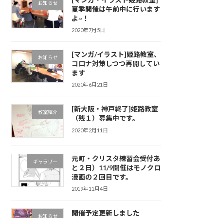
お知らせ
夏季開催は午前中に行います
よ~！
2020年7月5日
[マンガ/イラスト]姫路教室、
お知らせ
コロナ対策しつつ再開してい
ます
2020年6月21日
[新大阪・神戸終了]姫路教室
教室紹介
（残１）募集中です。
2020年2月11日
元町・クリスタ練習会受付あ
ギャラリー
と２日）11/9開催はモノクロ
漫画の２回目です。
2019年11月4日
開催予定更新しました
お知らせ