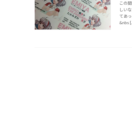
この間
しいな
てあっ
&nbs [