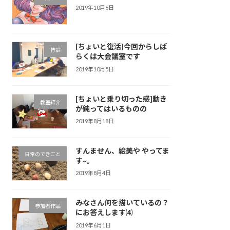
2019年10月6日
[ちょいと復活]今回からしば
持論
らくは大会議室です
2019年10月5日
[ちょいと乗り切った感]動き
教室紹介
が鈍ってはいるものの
2019年8月18日
すんません、絵美や やってま
日常のできごと
す~。
2019年8月4日
みなさん何を描いているの？
参加者作品
にお答えします⑷
2019年6月1日