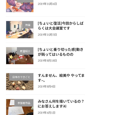
2019年10月6日
[ちょいと復活]今回からしば
持論
らくは大会議室です
2019年10月5日
[ちょいと乗り切った感]動き
教室紹介
が鈍ってはいるものの
2019年8月18日
すんません、絵美や やってま
日常のできごと
す~。
2019年8月4日
みなさん何を描いているの？
参加者作品
にお答えします⑷
2019年6月1日