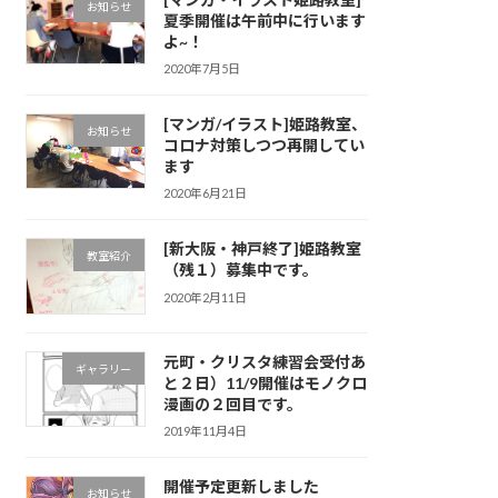
お知らせ
夏季開催は午前中に行います
よ~！
2020年7月5日
[マンガ/イラスト]姫路教室、
お知らせ
コロナ対策しつつ再開してい
ます
2020年6月21日
[新大阪・神戸終了]姫路教室
教室紹介
（残１）募集中です。
2020年2月11日
元町・クリスタ練習会受付あ
ギャラリー
と２日）11/9開催はモノクロ
漫画の２回目です。
2019年11月4日
開催予定更新しました
お知らせ