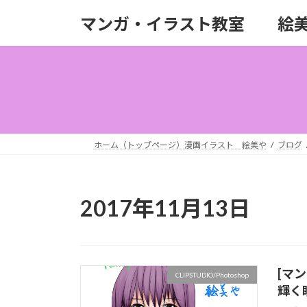
コ
ナ
マンガ・イラスト教室 絵
ン
ビ
テ
ゲ
ン
ー
ツ
シ
へ
ョ
ス
ン
キ
に
ッ
移
ホーム（トップページ）漫画イラスト 絵美や
ブログ
プ
動
2017年11月13日
[マン
CLIPSTUDIO/Photoshop
輝く