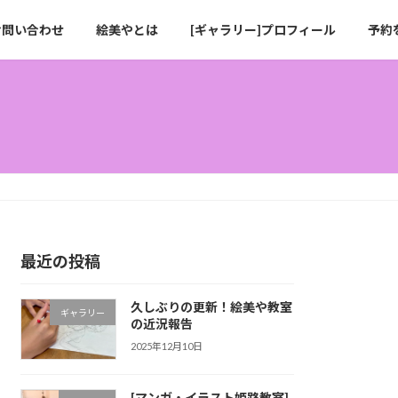
お問い合わせ
絵美やとは
[ギャラリー]プロフィール
予約
最近の投稿
久しぶりの更新！絵美や教室
ギャラリー
の近況報告
2025年12月10日
[マンガ・イラスト姫路教室]