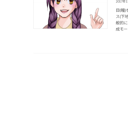
2017年
目(瞳
ス(下
般的に
成モー