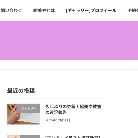
お問い合わせ
絵美やとは
[ギャラリー]プロフィール
予約
最近の投稿
久しぶりの更新！絵美や教室
ギャラリー
の近況報告
2025年12月10日
[マンガ・イラスト姫路教室]