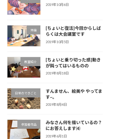
2019年10月6日
[ちょいと復活]今回からしば
持論
らくは大会議室です
2019年10月5日
[ちょいと乗り切った感]動き
教室紹介
が鈍ってはいるものの
2019年8月18日
すんません、絵美や やってま
日常のできごと
す~。
2019年8月4日
みなさん何を描いているの？
参加者作品
にお答えします⑷
2019年6月1日