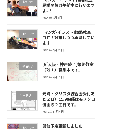
お知らせ
夏季開催は午前中に行います
よ~！
2020年7月5日
[マンガ/イラスト]姫路教室、
お知らせ
コロナ対策しつつ再開してい
ます
2020年6月21日
[新大阪・神戸終了]姫路教室
教室紹介
（残１）募集中です。
2020年2月11日
元町・クリスタ練習会受付あ
ギャラリー
と２日）11/9開催はモノクロ
漫画の２回目です。
2019年11月4日
開催予定更新しました
お知らせ