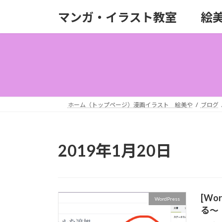
コ
ナ
マンガ・イラスト教室 絵
ン
ビ
テ
ゲ
ン
ー
ツ
シ
へ
ョ
ス
ン
キ
に
ッ
移
ホーム（トップページ）漫画イラスト 絵美や
ブログ
プ
動
2019年1月20日
[Wo
WordPress
る〜